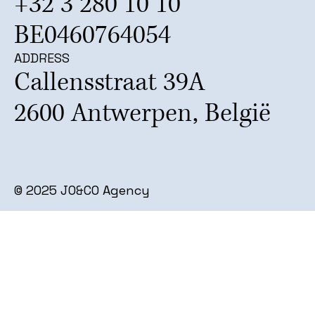
+32 3 280 10 10
BE0460764054
ADDRESS
Callensstraat 39A
2600 Antwerpen, België
JO&
© 2025 JO&CO Agency